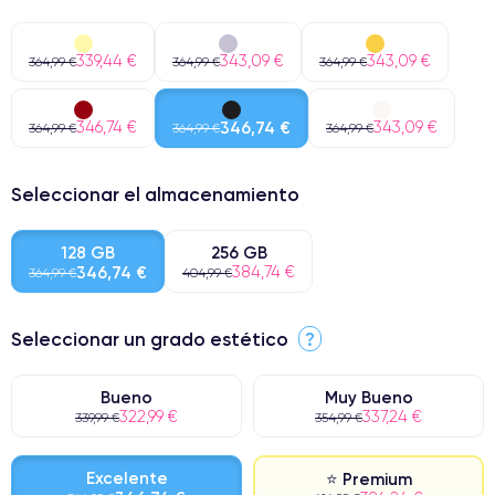
339,44 €
343,09 €
343,09 €
364,99 €
364,99 €
364,99 €
346,74 €
346,74 €
343,09 €
364,99 €
364,99 €
364,99 €
Seleccionar el almacenamiento
128 GB
256 GB
346,74 €
384,74 €
364,99 €
404,99 €
Seleccionar un grado estético
?
Bueno
Muy Bueno
322,99 €
337,24 €
339,99 €
354,99 €
Excelente
⭐ Premium