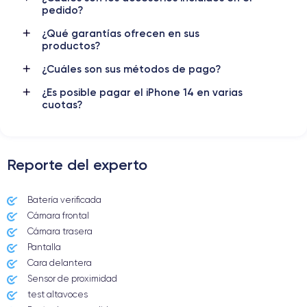
pedido?
Nombre GPU
Frec. procesador
¿Qué garantías ofrecen en sus
5 Core GPU
3.22 GHz
productos?
Cámara
Cámara Frontal
¿Cuáles son sus métodos de pago?
12 MP
12 MP
¿Es posible pagar el iPhone 14 en varias
cuotas?
Resolución vídeo
Carga rápida
4K - 3840x2160px
Si, mínimo 20W
Batería
Doble SIM
Reporte del experto
3279 mAh
eSIM
Red móvil
Desbloqueado
Batería verificada
5G
Si, todos los oper.
Cámara frontal
Cámara trasera
Para más detalles,
consulta la ficha técnica completa del iPhone
14
Pantalla
Cara delantera
Sensor de proximidad
test altavoces