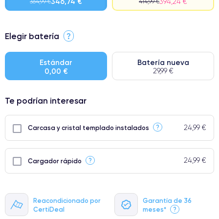
346,74 €
394,24 €
364,99 €
414,99 €
⭐ Premium
Elegir batería
?
● Pantalla: Pieza original de Apple. Calidad impecable.
● Batería: uso intensivo.
Estándar
Batería nueva
0,00 €
29,99 €
● Solo el 5% de nuestros teléfonos tienen una categoría Premium.
Te podrían interesar
24,99 €
?
Carcasa y cristal templado instalados
24,99 €
?
Cargador rápido
Reacondicionado por
Garantía de 36
CertiDeal
meses*
?