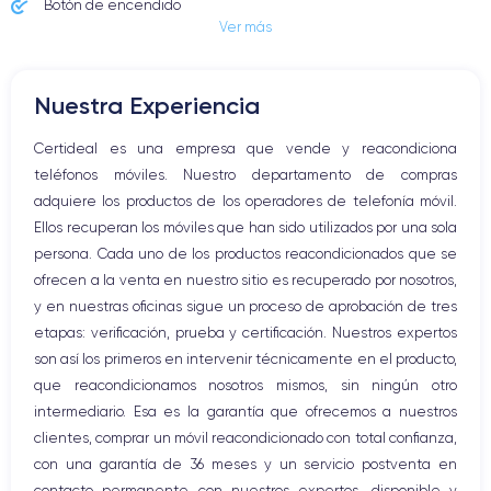
Botón de encendido
Ver más
Conector Jack o Lightning
Botón de silencio
Botones de volumen
Nuestra Experiencia
Altavoz
Micrófono altavoz
Certideal es una empresa que vende y reacondiciona
Botón Inicio
teléfonos móviles. Nuestro departamento de compras
Bluetooth
adquiere los productos de los operadores de telefonía móvil.
WiFi
Ellos recuperan los móviles que han sido utilizados por una sola
Red móvil
persona. Cada uno de los productos reacondicionados que se
Vibración
ofrecen a la venta en nuestro sitio es recuperado por nosotros,
Conector USB
y en nuestras oficinas sigue un proceso de aprobación de tres
etapas: verificación, prueba y certificación. Nuestros expertos
son así los primeros en intervenir técnicamente en el producto,
que reacondicionamos nosotros mismos, sin ningún otro
intermediario. Esa es la garantía que ofrecemos a nuestros
clientes, comprar un móvil reacondicionado con total confianza,
con una garantía de 36 meses y un servicio postventa en
contacto permanente con nuestros expertos, disponible y