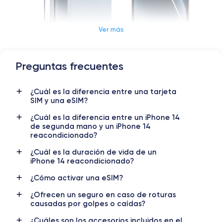
Ver más
Dimensiones y Peso iPhone 14
Preguntas frecuentes
Lanzamiento
Sist. operativo
¿Cuál es la diferencia entre una tarjeta
7/09/2022
iOS (iOS 26)
SIM y una eSIM?
Dimensiones
Peso
¿Cuál es la diferencia entre un iPhone 14
146.7×71.5×7.8 mm
172 g
de segunda mano y un iPhone 14
reacondicionado?
Pantalla
Resol. pantalla
¿Cuál es la duración de vida de un
OLED 6.1 pulgadas
2532x1170 píxeles
iPhone 14 reacondicionado?
RAM
Memoria interna
¿Cómo activar una eSIM?
6 GB
128, 256, 512 GB
¿Ofrecen un seguro en caso de roturas
causadas por golpes o caídas?
Nombre CPU
Núm. de núcleos
Apple A15 Bionic
6
¿Cuáles son los accesorios incluidos en el