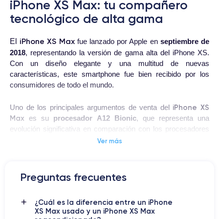
iPhone XS Max: tu compañero
tecnológico de alta gama
iPhone XS Max
El
fue lanzado por Apple en
septiembre de
2018
, representando la versión de gama alta del iPhone XS.
Con un diseño elegante y una multitud de nuevas
características, este smartphone fue bien recibido por los
consumidores de todo el mundo.
iPhone XS
Uno de los principales argumentos de venta del
Max
es su
procesador A12 Bionic
, que representa una
evolución significativa en comparación con los procesadores
anteriores de Apple. Gracias a esta tecnología, el iPhone XS
Ver más
Max ofrece un rendimiento excepcional y una mejor eficiencia
energética que sus predecesores. Además, el iPhone XS Max
puede manejar fácilmente aplicaciones más pesadas, como
Preguntas frecuentes
juegos de alta intensidad gráfica, sin ningún tipo de
ralentización ni interrupción.
¿Cuál es la diferencia entre un iPhone
XS Max usado y un iPhone XS Max
El dispositivo está equipado con una
doble cámara trasera