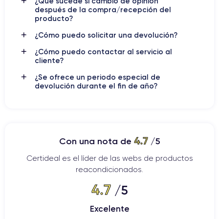
¿Qué sucede si cambio de opinión
inmersiva.
después de la compra/recepción del
producto?
Si deseas saber más sobre las características de este
¿Cómo puedo solicitar una devolución?
smartphone, descubre la
ficha técnica del iPhone XS Max.
¿Cómo puedo contactar al servicio al
cliente?
Características físicas del iPhone XS
¿Se ofrece un periodo especial de
devolución durante el fin de año?
Max
Ahora pasamos al análisis de las características físicas de
este modelo, enfocándonos en la practicidad, los acabados y
la conectividad.
4.7
Con una nota de
/5
Certideal es el líder de las webs de productos
Practicidad del iPhone XS Max
reacondicionados.
El peso del iPhone XS Max es de aproximadamente
208
4.7
/5
gramos
, mientras que sus dimensiones son de
157.5 × 77.4 ×
7.7 mm
. El iPhone XS Max es, por tanto, un dispositivo de
Excelente
gran tamaño, con una
pantalla Super Retina OLED de 6,5