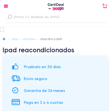
—
iPad
—
iPad Mini
—
iPad Mini 6 WIFI
Ipad reacondicionados
Pruébalo en 30 días
Envío seguro
Garantía de 36 meses
Paga en 3 o 4 cuotas