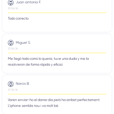
Juan antonio F.
29/06/26
Todo correcto
Miguel S.
27/06/26
Me llegó todo como lo queria, tuve una duda y me la
resolvieron de forma rápida y eficaz
Narcis B.
27/06/26
Varen enviar-ho el darrer dia però ha arribat perfectament.
L'iphone sembla nou i va molt bé.