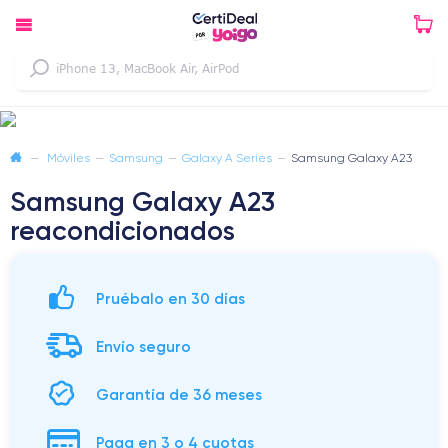
—
Móviles
—
Samsung
—
Galaxy A Series
—
Samsung Galaxy A23
Samsung Galaxy A23
reacondicionados
Pruébalo en 30 días
Envío seguro
Garantía de 36 meses
Paga en 3 o 4 cuotas