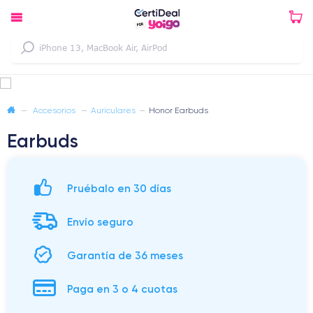
—
Accesorios
—
Auriculares
—
Honor Earbuds
Earbuds
Pruébalo en 30 días
Envío seguro
Garantía de 36 meses
Paga en 3 o 4 cuotas