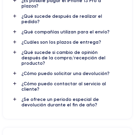
¿Es posible pagar el iPhone 13 Pro a
iPhone 13 Pro
En su interior, el
cuenta con el potente
chip
plazos?
A15 Bionic
, que ofrece un rendimiento sorprendente y una
eficiencia energética excepcional. Además, está equipado con
¿Qué sucede después de realizar el
una cámara triple mejorada que incluye un sensor de
12
pedido?
megapíxeles, teleobjetivo y un ultra gran angular
, lo que
¿Qué compañías utilizan para el envío?
permite capturar fotos y videos impresionantes, incluso en
condiciones de poca luz.
¿Cuáles son los plazos de entrega?
¿Qué sucede si cambio de opinión
iPhone
La duración de la batería también ha mejorado en el
después de la compra/recepción del
13 Pro
, lo que significa que los usuarios pueden disfrutar de
producto?
una mayor autonomía y pasar más tiempo conectados sin
¿Cómo puedo solicitar una devolución?
tener que preocuparse por quedarse sin energía.
¿Cómo puedo contactar al servicio al
Otra característica destacada es la capacidad
5G
, que ofrece
cliente?
velocidades de descarga y carga ultrarrápidas, así como una
¿Se ofrece un periodo especial de
conectividad más sólida en áreas con cobertura 5G.
devolución durante el fin de año?
Si quieres ver la ficha técnica detallada,
descubre la ficha
técnica del iPhone 13 Pro