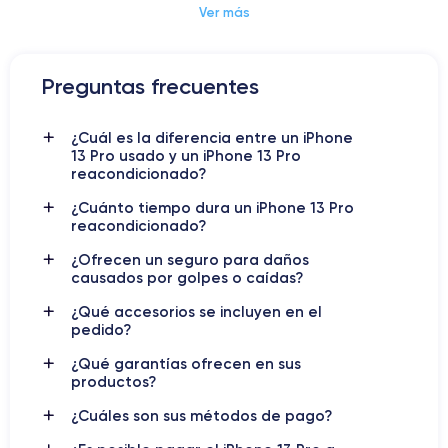
Ver más
Dimensiones y Peso iPhone 13 Pro
Preguntas frecuentes
iPhone 13 Pro: La joya
¿Cuál es la diferencia entre un iPhone
tecnológica de Apple que
13 Pro usado y un iPhone 13 Pro
reacondicionado?
redefine la excelencia móvil
¿Cuánto tiempo dura un iPhone 13 Pro
reacondicionado?
iPhone 13 Pro
El
ha llegado para revolucionar el mundo de la
tecnología móvil. Con su diseño elegante, potentes
¿Ofrecen un seguro para daños
características y rendimiento excepcional, este nuevo
causados por golpes o caídas?
dispositivo de Apple ha dejado a los usuarios ansiosos por
¿Qué accesorios se incluyen en el
iPhone 13 Pro
descubrir todo lo que tiene para ofrecer. El
es
pedido?
la combinación perfecta de estilo y rendimiento, con una
pantalla OLED
de borde a borde de 6,1 pulgadas que ofrece
¿Qué garantías ofrecen en sus
productos?
colores vibrantes y negros profundos, gracias a la tecnología
ProMotion de 120Hz
.
¿Cuáles son sus métodos de pago?