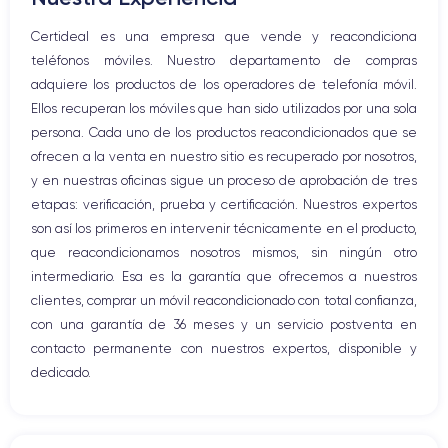
Micrófono altavoz
Certideal es una empresa que vende y reacondiciona
Botón Inicio
teléfonos móviles. Nuestro departamento de compras
Bluetooth
adquiere los productos de los operadores de telefonía móvil.
WiFi
Ellos recuperan los móviles que han sido utilizados por una sola
Red móvil
persona. Cada uno de los productos reacondicionados que se
Vibración
ofrecen a la venta en nuestro sitio es recuperado por nosotros,
Conector USB
y en nuestras oficinas sigue un proceso de aprobación de tres
etapas: verificación, prueba y certificación. Nuestros expertos
son así los primeros en intervenir técnicamente en el producto,
que reacondicionamos nosotros mismos, sin ningún otro
intermediario. Esa es la garantía que ofrecemos a nuestros
clientes, comprar un móvil reacondicionado con total confianza,
con una garantía de 36 meses y un servicio postventa en
contacto permanente con nuestros expertos, disponible y
dedicado.