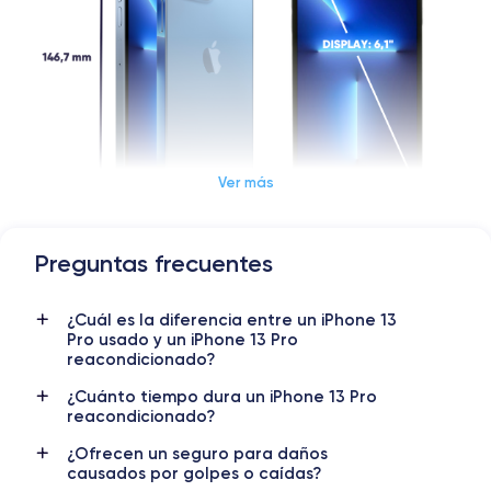
Ver más
Preguntas frecuentes
Dimensiones y Peso iPhone 13 Pro
¿Cuál es la diferencia entre un iPhone 13
Lanzamiento
Sist. operativo
Pro usado y un iPhone 13 Pro
14/09/2021
iOS (iOS 26)
reacondicionado?
Dimensiones
Peso
¿Cuánto tiempo dura un iPhone 13 Pro
reacondicionado?
146.7×71.5×7.65 mm
203 g
¿Ofrecen un seguro para daños
Pantalla
Resol. pantalla
causados por golpes o caídas?
OLED 6.1 pulgadas
2532 x 1170 píxeles