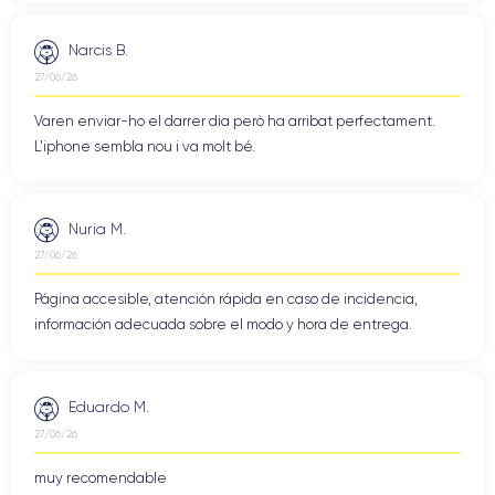
Narcis B.
27/06/26
Varen enviar-ho el darrer dia però ha arribat perfectament.
L'iphone sembla nou i va molt bé.
Nuria M.
27/06/26
Página accesible, atención rápida en caso de incidencia,
información adecuada sobre el modo y hora de entrega.
Eduardo M.
27/06/26
muy recomendable