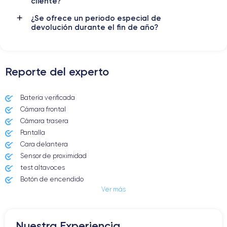
cliente?
Para más detalles,
consulta la ficha técnica completa del iPhone
¿Se ofrece un periodo especial de
13 pro
devolución durante el fin de año?
Reporte del experto
Batería verificada
Cámara frontal
Cámara trasera
Pantalla
Cara delantera
Sensor de proximidad
test altavoces
Botón de encendido
Ver más
Conector Jack o Lightning
Botón de silencio
Botones de volumen
Nuestra Experiencia
Altavoz