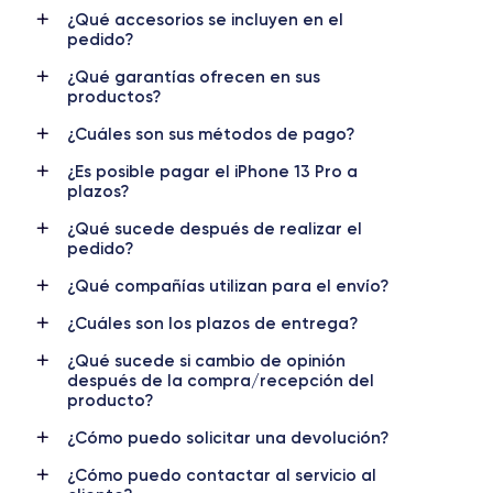
¿Qué accesorios se incluyen en el
pedido?
RAM
Memoria interna
6 GB
128, 256, 512m et 1000 GB
¿Qué garantías ofrecen en sus
productos?
Nombre CPU
Núm. de núcleos
Apple A15 Bionic
6
¿Cuáles son sus métodos de pago?
¿Es posible pagar el iPhone 13 Pro a
Nombre GPU
Frec. procesador
plazos?
5 Core GPU
3.22 GHz
¿Qué sucede después de realizar el
pedido?
Cámara
Cámara Frontal
12 MP
12 MP
¿Qué compañías utilizan para el envío?
Resolución vídeo
Carga rápida
¿Cuáles son los plazos de entrega?
4K - 3840x2160px
Si, 20W
¿Qué sucede si cambio de opinión
después de la compra/recepción del
Batería
Doble SIM
producto?
3125 mAh
nano-SIM + eSIM
¿Cómo puedo solicitar una devolución?
Red móvil
Desbloqueado
¿Cómo puedo contactar al servicio al
5G
Si, todos los oper.