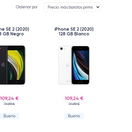
Ordenar por
ne SE 2 (2020)
iPhone SE 2 (2020)
8 GB Negro
128 GB Blanco
109,24 €
109,24 €
114,99 €
114,99 €
Bueno
Bueno