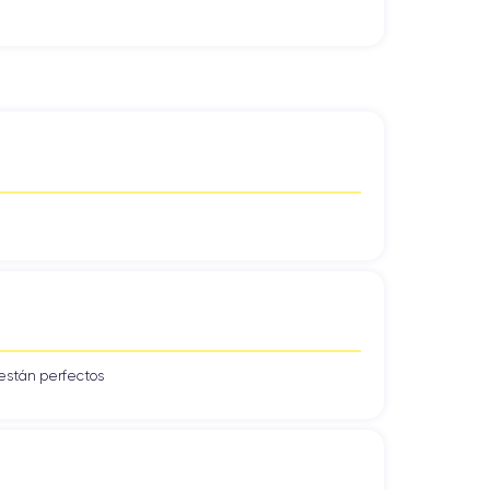
un puerto de auriculares de 3,5 mm, característica
l iPhone 11 y el iPhone 11 Pro! Este chip es muy
captura de vídeo 4K: para un iPhone tan asequible
te.
para tarjetas SD en este iPhone, por lo que es
Cloud, que te permite almacenar tus archivos en
están perfectos