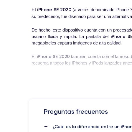
iPhone SE 2020
El
(a veces denominado iPhone SE 
su predecesor, fue diseñado para ser una alternativa
De hecho, este dispositivo cuenta con un procesado
iPhone S
usuario fluida y rápida. La pantalla del
megapíxeles captura imágenes de alta calidad.
iPhone SE 2020
El
también cuenta con el famoso bo
recuerda a todos los iPhones y iPods lanzados ante
El iPhone SE fue lanzado en 2020 con la última ve
que es la última versión lanzada por Apple.
Si quieres ver la ficha técnica detallada,
descubre la
Preguntas frecuentes
Diseño del iPhone SE 2020
¿Cuál es la diferencia entre un iP