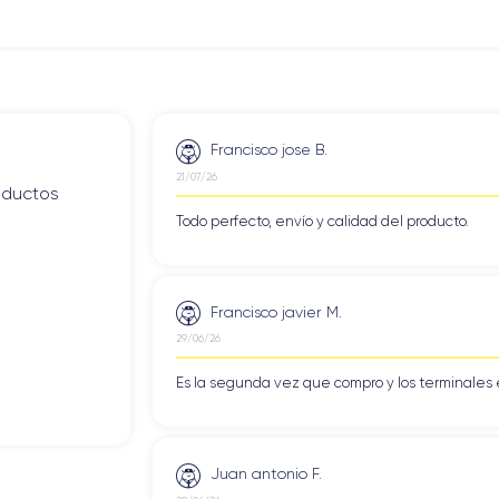
ng para la carga, el audio y la sincronización de datos, pero no de 
desde 2016.
020
Francisco jose B.
21/07/26
roductos
on el chip A13 Bionic, ¡idéntico a los chips que se encuentran en e
Todo perfecto, envío y calidad del producto.
a las tareas más exigentes, como apps de juegos, edición de fotos y 
ar con semejante potencia.
ciente para ejecutar todas tus aplicaciones favoritas simultáneamen
Francisco javier M.
29/06/26
viene en tres variantes: 64 GB, 128 GB y 256 GB. No hay ranura 
 que se adapte a tus necesidades, o confiar en el almacenamiento i
Es la segunda vez que compro y los terminales 
e.
Juan antonio F.