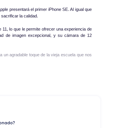
ple presentará el primer iPhone SE. Al igual que
acrificar la calidad.
11, lo que le permite ofrecer una experiencia de
ad de imagen excepcional, y su cámara de 12
a un agradable toque de la vieja escuela que nos
ompatible con versiones sucesivas hasta iOS 16,
ionado?