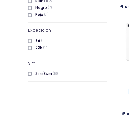
Blanco
(8)
iPho
Negro
(7)
Rojo
(3)
Expedición
6d
(4)
72h
(14)
Sim
Sim/Esim
(18)
iPh
1