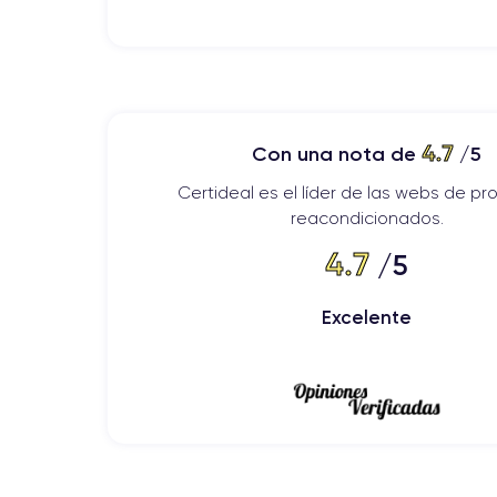
Por último, este iPhone dispone de un puerto Lightni
que Apple ha eliminado en todos sus smartphones 
Especificaciones del iPhone SE 2
4.7
Con una nota de
/5
Potencia del iPhone SE 2020
Certideal es el líder de las webs de p
iPhone SE 2020
Apple ha optado por alimentar el
c
reacondicionados.
potente y ofrece un rendimiento rápido y fluido par
iPhone SE 2020
4.7
como el
, es una gran ventaja cont
/5
iPhone SE 2020
El
tiene 3 GB de RAM, más que sufi
Excelente
iPhone SE 2020
En cuanto al almacenamiento, el
importante elegir una capacidad de almacenamiento
línea y sincronizarlos con tus otros dispositivos Appl
Funciones de audio del iPhone SE 2020