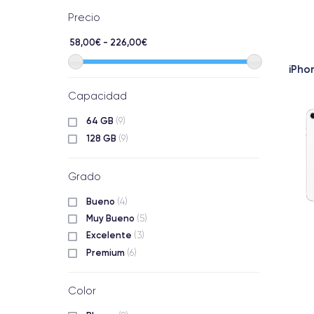
Precio
58,00€ - 226,00€
iPho
Capacidad
64 GB
(9)
128 GB
(9)
Grado
Bueno
(4)
Muy Bueno
(5)
Excelente
(3)
Premium
(6)
Color