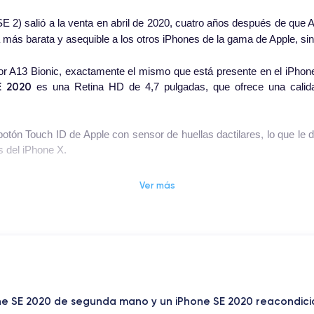
2) salió a la venta en abril de 2020, cuatro años después de que Ap
 más barata y asequible a los otros iPhones de la gama de Apple, sin s
r A13 Bionic, exactamente el mismo que está presente en el iPhone 
E 2020
es una Retina HD de 4,7 pulgadas, que ofrece una calid
tón Touch ID de Apple con sensor de huellas dactilares, lo que le d
s del iPhone X.
rsión del sistema operativo iOS en ese momento, iOS 13, pero es c
Ver más
 ficha técnica del iPhone SE 2020
hone SE 2020 de segunda mano y un iPhone SE 2020 reacondic