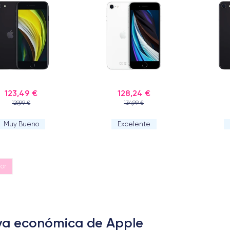
123,49 €
128,24 €
129,99 €
134,99 €
Muy Bueno
Excelente
ior
tiva económica de Apple