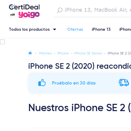
Todos los productos
Ofertas
iPhone 13
iPhon
iPhone 12 Pro
iPhone XR
iPhone X
iPhone XS
iPho
—
Móviles
—
iPhone
—
iPhone SE Series
—
iPhone SE 2 (
iPhone SE 2 (2020) reacond
Pruébalo en 30 días
Nuestros iPhone SE 2