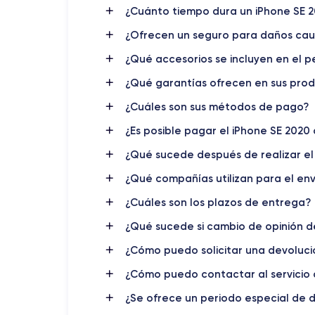
Cómo es el iPhone SE 2020
¿Cuánto tiempo dura un iPhone SE 
El iPhone SE 2 es un móvil relativamente pequeño 
¿Ofrecen un seguro para daños cau
tamaño es bastante similar al del iPhone 8, al ig
fáciles de usar con una sola mano.
¿Qué accesorios se incluyen en el p
¿Qué garantías ofrecen en sus pro
Acabado del iPhone SE 2020
¿Cuáles son sus métodos de pago?
iPhone SE 2020
El
está disponible en tres color
¿Es posible pagar el iPhone SE 2020 
acabados blanco y (PRODUCT)RED son brillantes. Lo
¿Qué sucede después de realizar el
iPhone SE 2020
La parte trasera del
es de cristal
¿Qué compañías utilizan para el env
calidad y da una impresión de resistencia y durabilid
¿Cuáles son los plazos de entrega?
¿Qué sucede si cambio de opinión 
Conectividad del iPhone SE 2020
¿Cómo puedo solicitar una devoluci
iPhone SE 2020
El
cuenta con las opciones de cone
Wi-Fi 802.11ax (Wi-Fi 6), Bluetooth 5.0, NFC y GPS
¿Cómo puedo contactar al servicio a
también carga rápida si tienes un adaptador de carga
¿Se ofrece un periodo especial de d