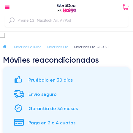
—
MacBook e iMac
—
MacBook Pro
—
MacBook Pro 14" 2021
Móviles reacondicionados
Pruébalo en 30 días
Envío seguro
Garantía de 36 meses
Paga en 3 o 4 cuotas