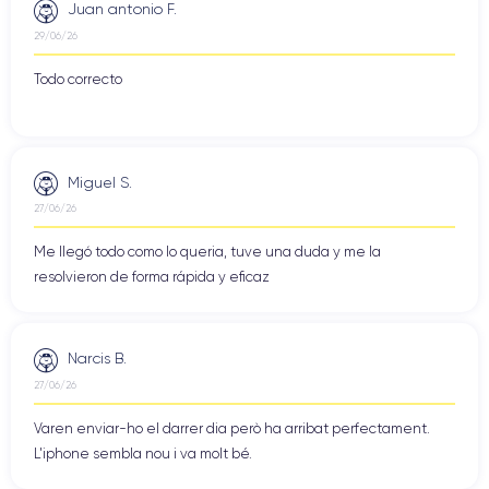
Juan antonio F.
29/06/26
Todo correcto
Miguel S.
27/06/26
Me llegó todo como lo queria, tuve una duda y me la
resolvieron de forma rápida y eficaz
Narcis B.
27/06/26
Varen enviar-ho el darrer dia però ha arribat perfectament.
L'iphone sembla nou i va molt bé.