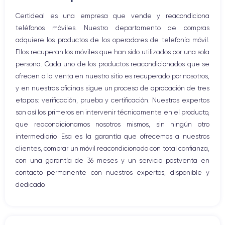
Micrófono altavoz
Certideal es una empresa que vende y reacondiciona
Botón Inicio
teléfonos móviles. Nuestro departamento de compras
Bluetooth
adquiere los productos de los operadores de telefonía móvil.
WiFi
Ellos recuperan los móviles que han sido utilizados por una sola
Red móvil
persona. Cada uno de los productos reacondicionados que se
Vibración
ofrecen a la venta en nuestro sitio es recuperado por nosotros,
Conector USB
y en nuestras oficinas sigue un proceso de aprobación de tres
etapas: verificación, prueba y certificación. Nuestros expertos
son así los primeros en intervenir técnicamente en el producto,
que reacondicionamos nosotros mismos, sin ningún otro
intermediario. Esa es la garantía que ofrecemos a nuestros
clientes, comprar un móvil reacondicionado con total confianza,
con una garantía de 36 meses y un servicio postventa en
contacto permanente con nuestros expertos, disponible y
dedicado.