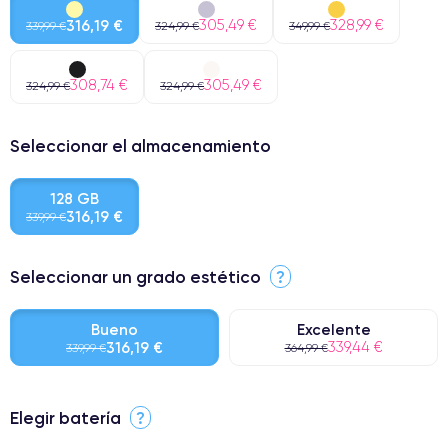
316,19 €
305,49 €
328,99 €
339,99 €
324,99 €
349,99 €
308,74 €
305,49 €
324,99 €
324,99 €
Seleccionar el almacenamiento
128 GB
316,19 €
339,99 €
Seleccionar un grado estético
?
Bueno
Excelente
316,19 €
339,44 €
339,99 €
364,99 €
⭐ Premium
Elegir batería
?
● Pantalla: Pieza original de Apple. Calidad impecable.