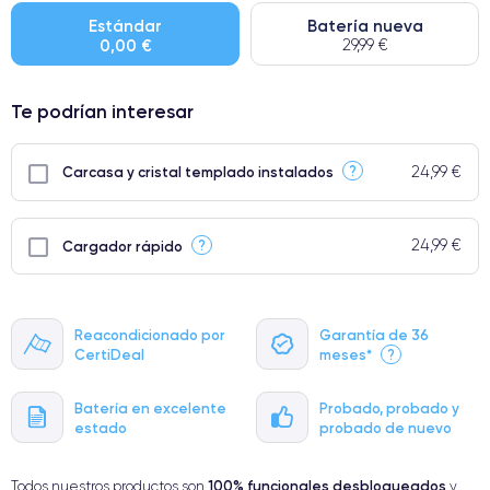
● Batería: uso intensivo.
Estándar
Batería nueva
0,00 €
29,99 €
● Solo el 5% de nuestros teléfonos tienen una categoría Premium.
Te podrían interesar
24,99 €
?
Carcasa y cristal templado instalados
24,99 €
?
Cargador rápido
Reacondicionado por
Garantía de 36
CertiDeal
meses*
?
Batería en excelente
Probado, probado y
estado
probado de nuevo
100% funcionales
desbloqueados
Todos nuestros productos son
y