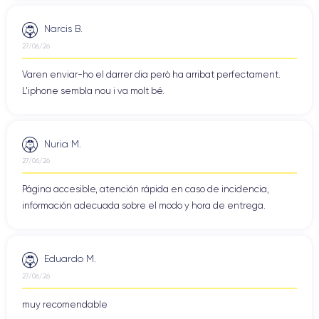
Narcis B.
27/06/26
Varen enviar-ho el darrer dia però ha arribat perfectament.
L'iphone sembla nou i va molt bé.
Nuria M.
27/06/26
Página accesible, atención rápida en caso de incidencia,
información adecuada sobre el modo y hora de entrega.
Eduardo M.
27/06/26
muy recomendable