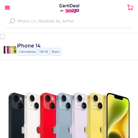
iPhone 14
Color sorpresa
128 GB
Bueno