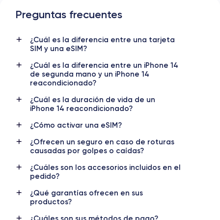
Dimensiones y Peso iPhone 14
Preguntas frecuentes
Lanzamiento
Sist. operativo
¿Cuál es la diferencia entre una tarjeta
7/09/2022
iOS (iOS 26)
SIM y una eSIM?
Dimensiones
Peso
¿Cuál es la diferencia entre un iPhone 14
146.7×71.5×7.8 mm
172 g
de segunda mano y un iPhone 14
reacondicionado?
Pantalla
Resol. pantalla
¿Cuál es la duración de vida de un
OLED 6.1 pulgadas
2532x1170 píxeles
iPhone 14 reacondicionado?
RAM
Memoria interna
¿Cómo activar una eSIM?
6 GB
128, 256, 512 GB
¿Ofrecen un seguro en caso de roturas
causadas por golpes o caídas?
Nombre CPU
Núm. de núcleos
Apple A15 Bionic
6
¿Cuáles son los accesorios incluidos en el
pedido?
Nombre GPU
Frec. procesador
¿Qué garantías ofrecen en sus
5 Core GPU
3.22 GHz
productos?
Cámara
Cámara Frontal
¿Cuáles son sus métodos de pago?