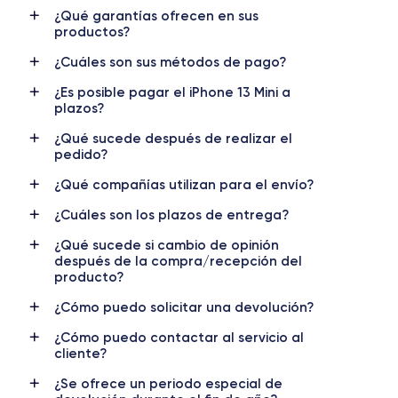
¿Qué garantías ofrecen en sus
productos?
RAM
Memoria interna
4 GB
128, 256, 512 GB
¿Cuáles son sus métodos de pago?
Nombre CPU
Núm. de núcleos
¿Es posible pagar el iPhone 13 Mini a
Apple A15 Bionic
6
plazos?
¿Qué sucede después de realizar el
Nombre GPU
Frec. procesador
pedido?
5 Core GPU
3.22 GHz
¿Qué compañías utilizan para el envío?
Cámara
Cámara Frontal
¿Cuáles son los plazos de entrega?
12 MP
12 MP
¿Qué sucede si cambio de opinión
Resolución vídeo
Carga rápida
después de la compra/recepción del
4K - 3840x2160px
Si, mínimo 20W
producto?
¿Cómo puedo solicitar una devolución?
Batería
Doble SIM
2438 mAh
SIM + eSIM
¿Cómo puedo contactar al servicio al
cliente?
Red móvil
Desbloqueado
¿Se ofrece un periodo especial de
5G
Si, todos los oper.