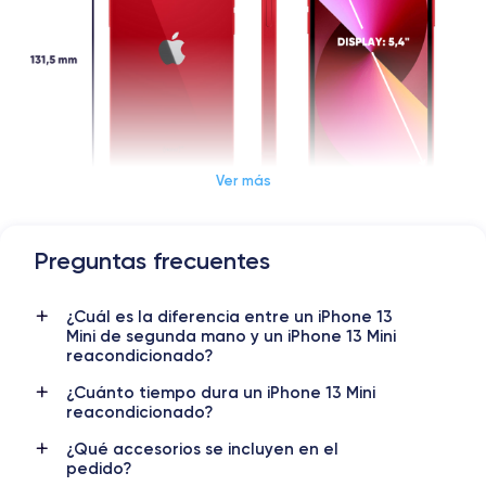
Ver más
Preguntas frecuentes
Dimensiones y Peso iPhone 13 Mini
¿Cuál es la diferencia entre un iPhone 13
Lanzamiento
Sist. operativo
Mini de segunda mano y un iPhone 13 Mini
14/09/2021
iOS (iOS 26)
reacondicionado?
Dimensiones
Peso
¿Cuánto tiempo dura un iPhone 13 Mini
reacondicionado?
131.5×64.2×7.65 mm
141 g
¿Qué accesorios se incluyen en el
Pantalla
Resol. pantalla
pedido?
IPS LCD 5.4 pulgadas
1080 x 2340 píxeles