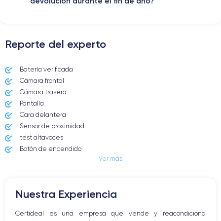
devolución durante el fin de año?
Para más detalles,
consulta la ficha técnica completa del iPhone
13 Mini
Reporte del experto
Batería verificada
Cámara frontal
Cámara trasera
Pantalla
Cara delantera
Sensor de proximidad
test altavoces
Botón de encendido
Ver más
Conector Jack o Lightning
Botón de silencio
Botones de volumen
Nuestra Experiencia
Altavoz
Micrófono altavoz
Certideal es una empresa que vende y reacondiciona
Botón Inicio