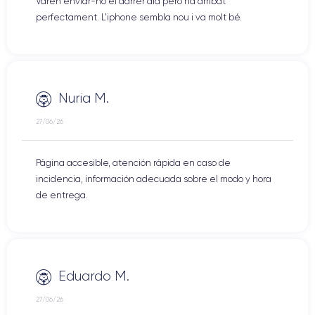
Varen enviar-ho el darrer dia però ha arribat
perfectament. L'iphone sembla nou i va molt bé.
Nuria M.
27/06/26
Página accesible, atención rápida en caso de
incidencia, información adecuada sobre el modo y hora
de entrega.
Eduardo M.
27/06/26