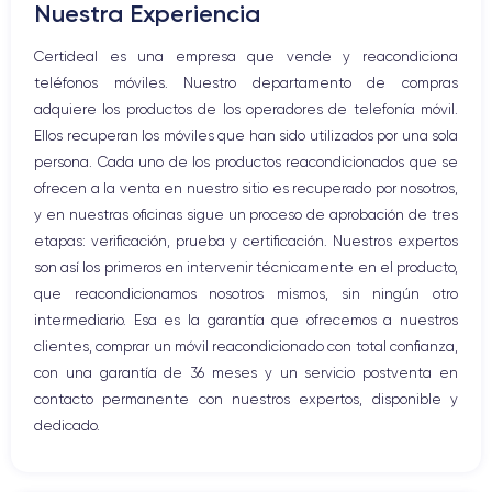
Nuestra Experiencia
Tarjeta gráfica
Gráfica integrada
Certideal es una empresa que vende y reacondiciona
No dedicada en algunas
Intel Iris Pro Graphics / AMD
teléfonos móviles. Nuestro departamento de compras
versiones / AMD Radeon R9
Radeon R9 M370X con 2 GB de
M370X dedicada en los modelos
memoria GDDR5 en las
adquiere los productos de los operadores de telefonía móvil.
de gama alta
versiones con doble gráfica
Ellos recuperan los móviles que han sido utilizados por una sola
persona. Cada uno de los productos reacondicionados que se
Memoria RAM
Almacenamiento interno
ofrecen a la venta en nuestro sitio es recuperado por nosotros,
16 GB de memoria DDR3L a
SSD de 256 GB, 512 GB o 1 TB
1600 MHz
según configuración
y en nuestras oficinas sigue un proceso de aprobación de tres
etapas: verificación, prueba y certificación. Nuestros expertos
Tipo de almacenamiento
Arquitectura
son así los primeros en intervenir técnicamente en el producto,
Almacenamiento flash PCIe
64 bits
que reacondicionamos nosotros mismos, sin ningún otro
intermediario. Esa es la garantía que ofrecemos a nuestros
Puertos USB
Thunderbolt
clientes, comprar un móvil reacondicionado con total confianza,
2 puertos USB 3
2 puertos Thunderbolt 2
con una garantía de 36 meses y un servicio postventa en
Salida HDMI
contacto permanente con nuestros expertos, disponible y
Lector de tarjetas
Sí, puerto HDMI integrado
Lector de tarjetas SDXC
dedicado.
Toma jack
Carga
Sí, jack de 3.5 mm compatible