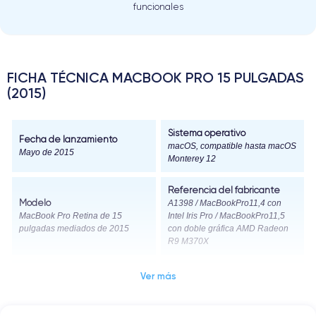
funcionales
FICHA TÉCNICA MACBOOK PRO 15 PULGADAS
(2015)
Sistema operativo
Fecha de lanzamiento
macOS, compatible hasta macOS
Mayo de 2015
Monterey 12
Referencia del fabricante
Modelo
A1398 / MacBookPro11,4 con
MacBook Pro Retina de 15
Intel Iris Pro / MacBookPro11,5
pulgadas mediados de 2015
con doble gráfica AMD Radeon
R9 M370X
Dimensiones
Peso
Ver más
35.89 x 24.71 x 1.80 cm
2.04 kg