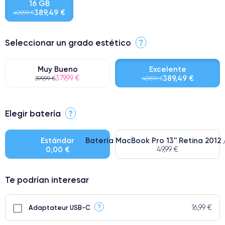
16 GB
389,49 €
409,99 €
Seleccionar un grado estético
?
Muy Bueno
Excelente
379,99 €
389,49 €
399,99 €
409,99 €
⭐ Premium
Elegir batería
?
● Pantalla: Pieza original de Apple. Calidad impecable.
● Batería: uso intensivo.
Estándar
Batería MacBook Pro 13'' Retina 2012 
0,00 €
49,99 €
● Solo el 5% de nuestros teléfonos tienen una categoría Premium.
Te podrían interesar
16,99 €
?
Adaptateur USB-C