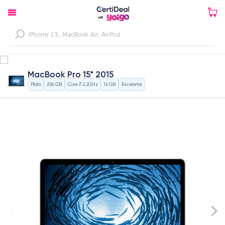
MacBook Pro 15" 2015
Plata
256 GB
Core i7 2.2GHz
16 GB
Excelente