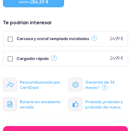
254,59 €
267,99 €
⭐ Premium
Te podrían interesar
● Pantalla: Pieza original de Apple. Calidad impecable.
● Batería: uso intensivo.
24,99 €
?
Carcasa y cristal templado instalados
● Solo el 5% de nuestros teléfonos tienen una categoría Premium.
24,99 €
?
Cargador rápido
Reacondicionado por
Garantía de 36
CertiDeal
meses*
?
Batería en excelente
Probado, probado y
estado
probado de nuevo