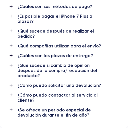
Nombre CPU
Núm. de núcleos
Apple A10 Fusion
4
¿Cuáles son sus métodos de pago?
¿Es posible pagar el iPhone 7 Plus a
Nombre GPU
Frec. procesador
plazos?
PowerVR GT7600 GPU
2.23 GHz
¿Qué sucede después de realizar el
pedido?
Cámara
Cámara Frontal
12 MP
7 MP
¿Qué compañías utilizan para el envío?
Resolución vídeo
Carga rápida
¿Cuáles son los plazos de entrega?
4K - 3840x2160px
No
¿Qué sucede si cambio de opinión
después de la compra/recepción del
Batería
Doble SIM
producto?
2900 mAh
No
¿Cómo puedo solicitar una devolución?
Red móvil
Desbloqueado
¿Cómo puedo contactar al servicio al
LTE/4G
Si, todos los oper.
cliente?
Para más detalles,
consulta la ficha técnica completa del iPhone
¿Se ofrece un periodo especial de
7 Plus
devolución durante el fin de año?