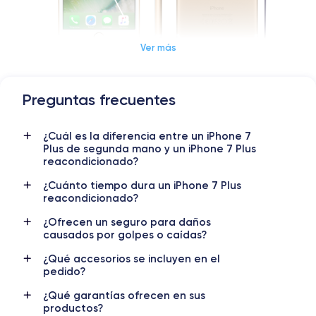
Ver más
Preguntas frecuentes
Dimensiones y Peso iPhone 7 Plus
¿Cuál es la diferencia entre un iPhone 7
Lanzamiento
Sist. operativo
Plus de segunda mano y un iPhone 7 Plus
07/09/2016
iOS (iOS 15)
reacondicionado?
Dimensiones
Peso
¿Cuánto tiempo dura un iPhone 7 Plus
reacondicionado?
158.2×77.9×7.3 mm
188 g
¿Ofrecen un seguro para daños
Pantalla
Resol. pantalla
causados por golpes o caídas?
IPS LCD 5.5 pulgadas
1080 x 1920 píxeles
¿Qué accesorios se incluyen en el
pedido?
RAM
Memoria interna
3 GB
32, 128, 256 GB
¿Qué garantías ofrecen en sus
productos?