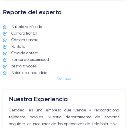
Reporte del experto
Batería verificada
Cámara frontal
Cámara trasera
Pantalla
Cara delantera
Sensor de proximidad
test altavoces
Botón de encendido
Ver más
Conector Jack o Lightning
Botón de silencio
Botones de volumen
Nuestra Experiencia
Altavoz
Micrófono altavoz
Certideal es una empresa que vende y reacondiciona
Botón Inicio
teléfonos móviles. Nuestro departamento de compras
Bluetooth
adquiere los productos de los operadores de telefonía móvil.
WiFi