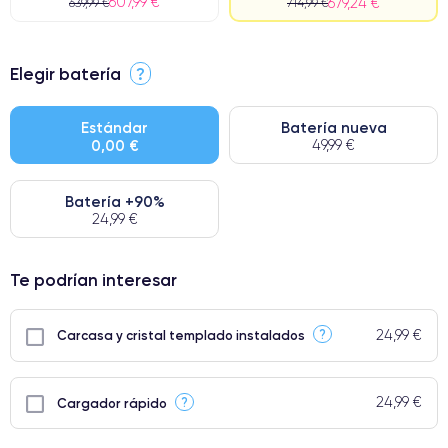
607,99 €
679,24 €
639,99 €
714,99 €
⭐ Premium
Elegir batería
?
● Pantalla: Pieza original de Apple. Calidad impecable.
● Batería: uso intensivo.
Estándar
Batería nueva
0,00 €
49,99 €
● Solo el 5% de nuestros teléfonos tienen una categoría Premium.
Batería +90%
24,99 €
Te podrían interesar
24,99 €
?
Carcasa y cristal templado instalados
24,99 €
?
Cargador rápido