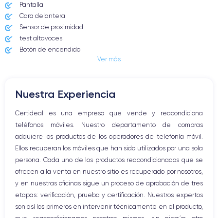
Pantalla
Cara delantera
Sensor de proximidad
test altavoces
Dimensiones y Peso iPhone 16
Botón de encendido
Ver más
Conector Jack o Lightning
Botón de silencio
Botones de volumen
Lanzamiento
Sist. operativo
Nuestra Experiencia
Altavoz
20/09/2023
iOS
(iOS 26)
Micrófono altavoz
Certideal es una empresa que vende y reacondiciona
Dimensiones
Botón Inicio
Peso
teléfonos móviles. Nuestro departamento de compras
147.6×71.6×7.8 mm
170 g
Bluetooth
adquiere los productos de los operadores de telefonía móvil.
WiFi
Pantalla
Resol. pantalla
Ellos recuperan los móviles que han sido utilizados por una sola
Red móvil
OLED 6.1 pulgadas
2556x1179 píxeles
persona. Cada uno de los productos reacondicionados que se
Vibración
ofrecen a la venta en nuestro sitio es recuperado por nosotros,
Conector USB
RAM
Memoria interna
y en nuestras oficinas sigue un proceso de aprobación de tres
8 GB
128, 256, 512 GB
etapas: verificación, prueba y certificación. Nuestros expertos
son así los primeros en intervenir técnicamente en el producto,
Nombre CPU
Núm. de núcleos
Apple A18