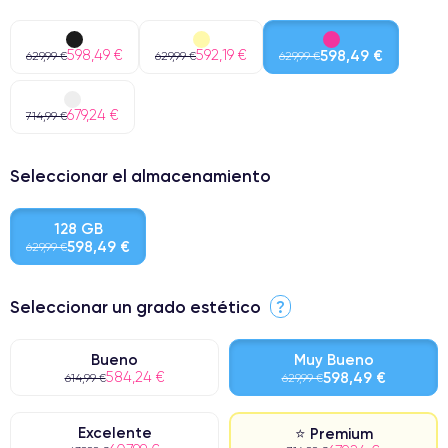
598,49 €
592,19 €
598,49 €
629,99 €
629,99 €
629,99 €
679,24 €
714,99 €
Seleccionar el almacenamiento
128 GB
598,49 €
629,99 €
Seleccionar un grado estético
?
Bueno
Muy Bueno
584,24 €
598,49 €
614,99 €
629,99 €
Excelente
⭐ Premium