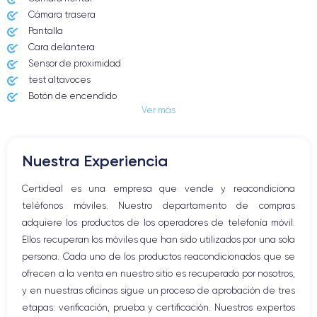
22/09/2023
iOS (iOS 26)
Cámara trasera
Pantalla
Dimensiones
Peso
Cara delantera
146.6×70.6×8.25 mm
187 g
Sensor de proximidad
test altavoces
Pantalla
Resol. pantalla
Botón de encendido
OLED 6.1 pulgadas
2556x1179 píxeles
Ver más
Conector Jack o Lightning
Botón de silencio
RAM
Memoria interna
Botones de volumen
8 GB
128, 256, 512, 1000 GB
Nuestra Experiencia
Altavoz
Nombre CPU
Núm. de núcleos
Micrófono altavoz
Certideal es una empresa que vende y reacondiciona
Apple A17 Bionic
6
Botón Inicio
teléfonos móviles. Nuestro departamento de compras
Bluetooth
Nombre GPU
Frec. procesador
adquiere los productos de los operadores de telefonía móvil.
WiFi
6 Core GPU
3.78 GHz
Ellos recuperan los móviles que han sido utilizados por una sola
Red móvil
persona. Cada uno de los productos reacondicionados que se
Vibración
Cámara
Cámara Frontal
ofrecen a la venta en nuestro sitio es recuperado por nosotros,
Conector USB
48 MP
12 MP
y en nuestras oficinas sigue un proceso de aprobación de tres
etapas: verificación, prueba y certificación. Nuestros expertos
Resolución vídeo
Carga rápida