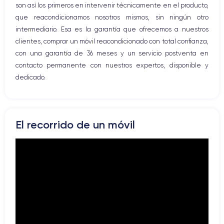
4K - 3840x2160px
Si, mínimo 20W
son así los primeros en intervenir técnicamente en el producto,
que reacondicionamos nosotros mismos, sin ningún otro
Batería
Doble SIM
intermediario. Esa es la garantía que ofrecemos a nuestros
3274 mAh
eSIM
clientes, comprar un móvil reacondicionado con total confianza,
con una garantía de 36 meses y un servicio postventa en
Red móvil
Desbloqueado
contacto permanente con nuestros expertos, disponible y
5G
Si, todos los oper.
dedicado.
Para más detalles,
consulta la ficha técnica completa del iPhone
15 Pro
El recorrido de un móvil