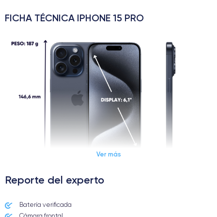
FICHA TÉCNICA IPHONE 15 PRO
Ver más
Reporte del experto
Dimensiones y Peso iPhone 15 Pro
Batería verificada
Cámara frontal
Lanzamiento
Sist. operativo