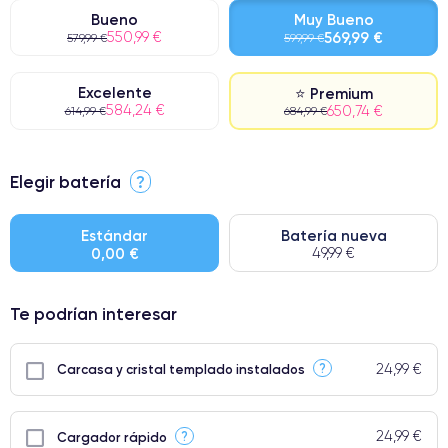
Bueno
Muy Bueno
550,99 €
569,99 €
579,99 €
599,99 €
Excelente
⭐ Premium
584,24 €
650,74 €
614,99 €
684,99 €
⭐ Premium
Elegir batería
?
● Pantalla: Pieza original de Apple. Calidad impecable.
● Batería: uso intensivo.
Estándar
Batería nueva
0,00 €
49,99 €
● Solo el 5% de nuestros teléfonos tienen una categoría Premium.
Te podrían interesar
24,99 €
?
Carcasa y cristal templado instalados
24,99 €
?
Cargador rápido