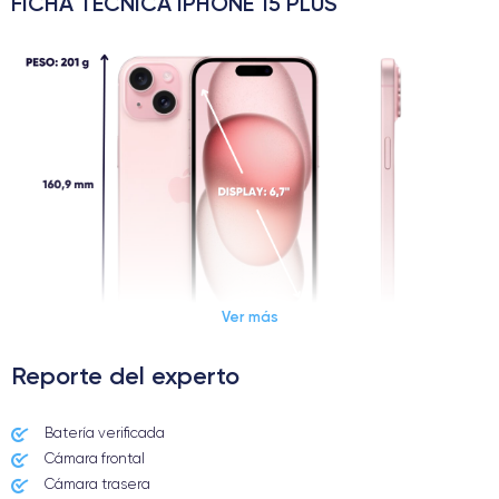
FICHA TÉCNICA IPHONE 15 PLUS
Ver más
Reporte del experto
Dimensiones y Peso iPhone 15 Plus
Batería verificada
Cámara frontal
Lanzamiento
Sist. operativo
22/09/2023
iOS (iOS 26)
Cámara trasera