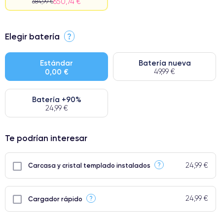
650,74 €
684,99 €
⭐ Premium
Elegir batería
?
● Pantalla: Pieza original de Apple. Calidad impecable.
● Batería: uso intensivo.
Estándar
Batería nueva
0,00 €
49,99 €
● Solo el 5% de nuestros teléfonos tienen una categoría Premium.
Batería +90%
24,99 €
Te podrían interesar
24,99 €
?
Carcasa y cristal templado instalados
24,99 €
?
Cargador rápido