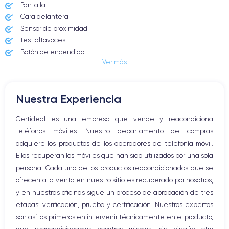
Pantalla
Dimensiones
Peso
Cara delantera
160.9×77.8×7.8 mm
201 g
Sensor de proximidad
test altavoces
Pantalla
Resol. pantalla
Botón de encendido
OLED 6.7 pulgadas
2796x1290 píxeles
Ver más
Conector Jack o Lightning
Botón de silencio
RAM
Memoria interna
Botones de volumen
8 GB
128, 256, 512 GB
Nuestra Experiencia
Altavoz
Nombre CPU
Núm. de núcleos
Micrófono altavoz
Certideal es una empresa que vende y reacondiciona
Apple A16 Bionic
5
Botón Inicio
teléfonos móviles. Nuestro departamento de compras
Bluetooth
Nombre GPU
Frec. procesador
adquiere los productos de los operadores de telefonía móvil.
WiFi
5 Core GPU
3.78 GHz
Ellos recuperan los móviles que han sido utilizados por una sola
Red móvil
persona. Cada uno de los productos reacondicionados que se
Vibración
Cámara
Cámara Frontal
ofrecen a la venta en nuestro sitio es recuperado por nosotros,
Conector USB
48 MP
12 MP
y en nuestras oficinas sigue un proceso de aprobación de tres
etapas: verificación, prueba y certificación. Nuestros expertos
Resolución vídeo
Carga rápida
son así los primeros en intervenir técnicamente en el producto,
4K - 3840x2160px
Si, mínimo 20W