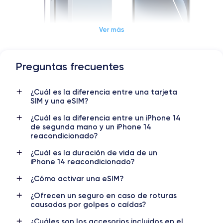
Ver más
Dimensiones y Peso iPhone 14
Preguntas frecuentes
Lanzamiento
Sist. operativo
¿Cuál es la diferencia entre una tarjeta
7/09/2022
iOS (iOS 26)
SIM y una eSIM?
Dimensiones
Peso
¿Cuál es la diferencia entre un iPhone 14
146.7×71.5×7.8 mm
172 g
de segunda mano y un iPhone 14
reacondicionado?
Pantalla
Resol. pantalla
¿Cuál es la duración de vida de un
OLED 6.1 pulgadas
2532x1170 píxeles
iPhone 14 reacondicionado?
RAM
Memoria interna
¿Cómo activar una eSIM?
6 GB
128, 256, 512 GB
¿Ofrecen un seguro en caso de roturas
causadas por golpes o caídas?
Nombre CPU
Núm. de núcleos
Apple A15 Bionic
6
¿Cuáles son los accesorios incluidos en el