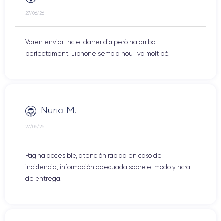
27/06/26
Varen enviar-ho el darrer dia però ha arribat
perfectament. L'iphone sembla nou i va molt bé.
Nuria M.
27/06/26
Página accesible, atención rápida en caso de
incidencia, información adecuada sobre el modo y hora
de entrega.