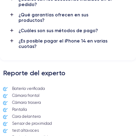
pedido?
Nombre GPU
Frec. procesador
¿Qué garantías ofrecen en sus
5 Core GPU
3.22 GHz
productos?
Cámara
Cámara Frontal
¿Cuáles son sus métodos de pago?
12 MP
12 MP
¿Es posible pagar el iPhone 14 en varias
cuotas?
Resolución vídeo
Carga rápida
4K - 3840x2160px
Si, mínimo 20W
Batería
Doble SIM
Reporte del experto
3279 mAh
eSIM
Red móvil
Desbloqueado
Batería verificada
5G
Si, todos los oper.
Cámara frontal
Cámara trasera
Para más detalles,
consulta la ficha técnica completa del iPhone
14
Pantalla
Cara delantera
Sensor de proximidad
test altavoces