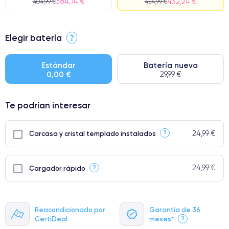
384,74 €
432,24 €
404,99 €
454,99 €
⭐ Premium
Elegir batería
?
● Pantalla: Pieza original de Apple. Calidad impecable.
● Batería: uso intensivo.
Estándar
Batería nueva
0,00 €
29,99 €
● Solo el 5% de nuestros teléfonos tienen una categoría Premium.
Te podrían interesar
24,99 €
?
Carcasa y cristal templado instalados
24,99 €
?
Cargador rápido
Reacondicionado por
Garantía de 36
CertiDeal
meses*
?