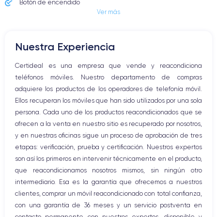
Botón de encendido
Ver más
Conector Jack o Lightning
Botón de silencio
Botones de volumen
Nuestra Experiencia
Altavoz
Micrófono altavoz
Certideal es una empresa que vende y reacondiciona
Botón Inicio
teléfonos móviles. Nuestro departamento de compras
Bluetooth
adquiere los productos de los operadores de telefonía móvil.
WiFi
Ellos recuperan los móviles que han sido utilizados por una sola
Red móvil
persona. Cada uno de los productos reacondicionados que se
Vibración
ofrecen a la venta en nuestro sitio es recuperado por nosotros,
Conector USB
y en nuestras oficinas sigue un proceso de aprobación de tres
etapas: verificación, prueba y certificación. Nuestros expertos
son así los primeros en intervenir técnicamente en el producto,
que reacondicionamos nosotros mismos, sin ningún otro
intermediario. Esa es la garantía que ofrecemos a nuestros
clientes, comprar un móvil reacondicionado con total confianza,
con una garantía de 36 meses y un servicio postventa en
contacto permanente con nuestros expertos, disponible y