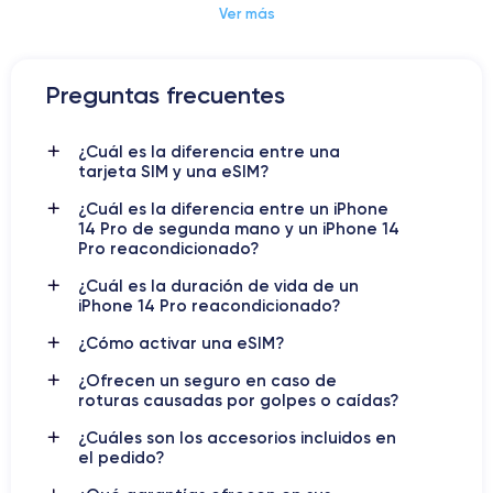
Ver más
Dimensiones y Peso iPhone 14 Pro
Preguntas frecuentes
iPhone 14 Pro
En el entorno tecnológico actual,
el
se erige
¿Cuál es la diferencia entre una
como un icono de innovación y sofisticación, redefiniendo los
tarjeta SIM y una eSIM?
estándares de la telefonía móvil con características premium.
Este modelo se distingue por su diseño refinado y su
¿Cuál es la diferencia entre un iPhone
pantalla Super
tecnología de vanguardia, incluyendo una
14 Pro de segunda mano y un iPhone 14
Retina XDR
Pro reacondicionado?
A16
más brillante y con ProMotion, el nuevo chip
Bionic
que asegura un rendimiento superior, y un sistema de
¿Cuál es la duración de vida de un
cámaras Pro que establece nuevos estándares para la
iPhone 14 Pro reacondicionado?
fotografía y videografía móvil.
¿Cómo activar una eSIM?
iPhone 14 Pro
El
aborda temas clave como la sostenibilidad
¿Ofrecen un seguro en caso de
ambiental y la protección de la privacidad y seguridad de
roturas causadas por golpes o caídas?
datos. Apple ha incorporado tecnologías avanzadas para
¿Cuáles son los accesorios incluidos en
minimizar el impacto ambiental y ha mejorado
el pedido?
significativamente las características de seguridad y
privacidad en este modelo.