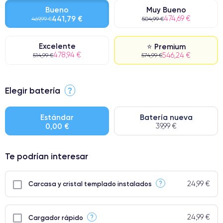
Bueno
Muy Bueno
441,79 €
474,69 €
469,99 €
504,99 €
Excelente
⭐ Premium
478,94 €
546,24 €
514,99 €
574,99 €
⭐ Premium
Elegir batería
?
● Pantalla: Pieza original de Apple. Calidad impecable.
● Batería: uso intensivo.
Estándar
Batería nueva
0,00 €
39,99 €
● Solo el 5% de nuestros teléfonos tienen una categoría Premium.
Te podrían interesar
24,99 €
?
Carcasa y cristal templado instalados
24,99 €
?
Cargador rápido