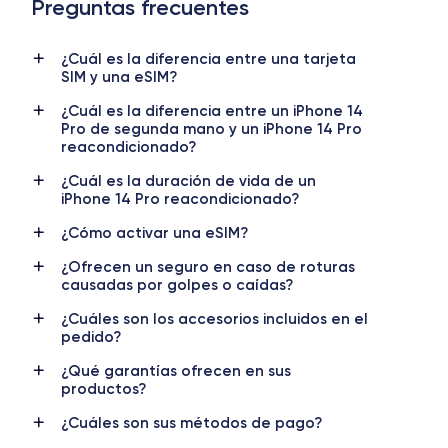
Preguntas frecuentes
Dimensiones y Peso iPhone 14 Pro
¿Cuál es la diferencia entre una tarjeta
Lanzamiento
Sist. operativo
SIM y una eSIM?
7/09/2022
iOS (iOS 26)
¿Cuál es la diferencia entre un iPhone 14
Dimensiones
Peso
Pro de segunda mano y un iPhone 14 Pro
147.5×71.5×7.85 mm
206 g
reacondicionado?
¿Cuál es la duración de vida de un
Pantalla
Resol. pantalla
iPhone 14 Pro reacondicionado?
OLED 6.1 pulgadas
2556x1179 píxeles
¿Cómo activar una eSIM?
RAM
Memoria interna
¿Ofrecen un seguro en caso de roturas
4 GB
128, 256, 512, 1000 GB
causadas por golpes o caídas?
Nombre CPU
Núm. de núcleos
¿Cuáles son los accesorios incluidos en el
Apple A16 Bionic
6
pedido?
¿Qué garantías ofrecen en sus
Nombre GPU
Frec. procesador
productos?
5 Core GPU
3.46 GHz
¿Cuáles son sus métodos de pago?
Cámara
Cámara Frontal