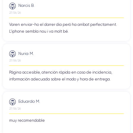
Narcis B.
27/06/26
Varen enviar-ho el darrer dia però ha arribat perfectament.
L'iphone sembla nou i va molt bé.
Nuria M.
27/06/26
Página accesible, atención rápida en caso de incidencia,
información adecuada sobre el modo y hora de entrega.
Eduardo M.
27/06/26
muy recomendable