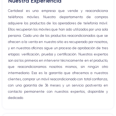
Nuestra Experiencia
Altavoz
Micrófono altavoz
Certideal es una empresa que vende y reacondiciona
Botón Inicio
teléfonos móviles. Nuestro departamento de compras
Bluetooth
adquiere los productos de los operadores de telefonía móvil.
WiFi
Ellos recuperan los móviles que han sido utilizados por una sola
Red móvil
persona. Cada uno de los productos reacondicionados que se
Vibración
ofrecen a la venta en nuestro sitio es recuperado por nosotros,
Conector USB
y en nuestras oficinas sigue un proceso de aprobación de tres
etapas: verificación, prueba y certificación. Nuestros expertos
son así los primeros en intervenir técnicamente en el producto,
que reacondicionamos nosotros mismos, sin ningún otro
intermediario. Esa es la garantía que ofrecemos a nuestros
clientes, comprar un móvil reacondicionado con total confianza,
con una garantía de 36 meses y un servicio postventa en
contacto permanente con nuestros expertos, disponible y
dedicado.