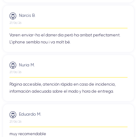
Narcis B.
27/06/26
Varen enviar-ho el darrer dia però ha arribat perfectament.
L'iphone sembla nou i va molt bé.
Nuria M.
27/06/26
Página accesible, atención rápida en caso de incidencia,
información adecuada sobre el modo y hora de entrega.
Eduardo M.
27/06/26
muy recomendable