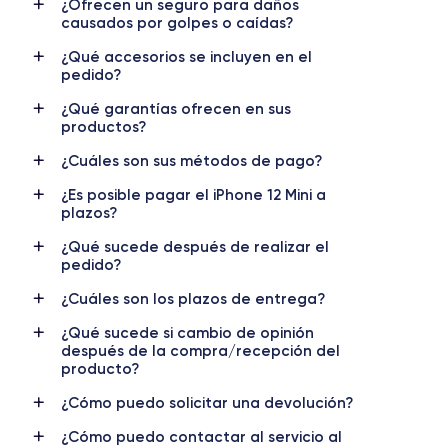
¿Ofrecen un seguro para daños
Pantalla
Resol. pantalla
causados por golpes o caídas?
IPS LCD
2340 x 1080 píxeles
¿Qué accesorios se incluyen en el
pedido?
RAM
Memoria interna
4 GB
64,128,256 GB
¿Qué garantías ofrecen en sus
productos?
Nombre CPU
Núm. de núcleos
Apple A14 Bionic
6
¿Cuáles son sus métodos de pago?
¿Es posible pagar el iPhone 12 Mini a
Nombre GPU
Frec. procesador
plazos?
4 Core GPU
3.1 GHz
¿Qué sucede después de realizar el
pedido?
Cámara
Cámara Frontal
12 MP
12 MP
¿Cuáles son los plazos de entrega?
Resolución vídeo
Carga rápida
¿Qué sucede si cambio de opinión
4K - 3840x2160px
Si, mínimo 20W
después de la compra/recepción del
producto?
Batería
Doble SIM
¿Cómo puedo solicitar una devolución?
3046 mAh
SIM + eSIM
¿Cómo puedo contactar al servicio al