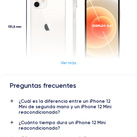
Ver más
Preguntas frecuentes
Dimensiones y Peso iPhone 12 Mini
¿Cuál es la diferencia entre un iPhone 12
Lanzamiento
Sist. operativo
Mini de segunda mano y un iPhone 12 Mini
13/10/2020
iOS (iOS 26)
reacondicionado?
Dimensiones
Peso
¿Cuánto tiempo dura un iPhone 12 Mini
reacondicionado?
131.5×64.2×7.4 mm
133 g