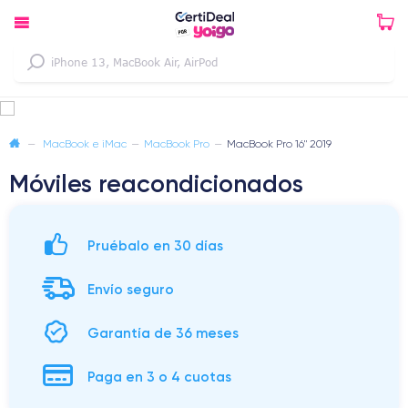
—
MacBook e iMac
—
MacBook Pro
—
MacBook Pro 16" 2019
Móviles reacondicionados
Pruébalo en 30 días
Envío seguro
Garantía de 36 meses
Paga en 3 o 4 cuotas