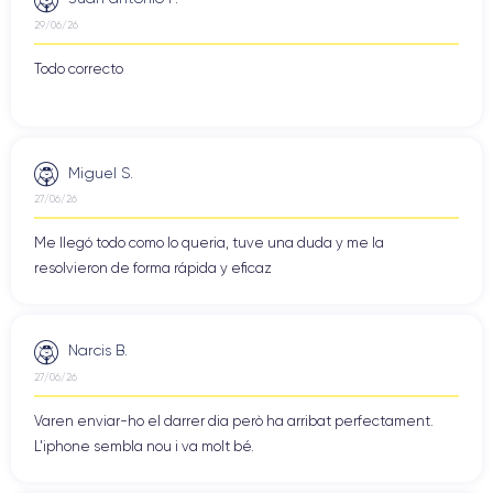
29/06/26
Todo correcto
Miguel S.
27/06/26
Me llegó todo como lo queria, tuve una duda y me la
resolvieron de forma rápida y eficaz
Narcis B.
27/06/26
Varen enviar-ho el darrer dia però ha arribat perfectament.
L'iphone sembla nou i va molt bé.