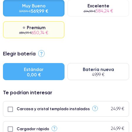
Muy Bueno
Excelente
569,99 €
584,24 €
599,99 €
614,99 €
⭐ Premium
650,74 €
684,99 €
⭐ Premium
Elegir batería
?
● Pantalla: Pieza original de Apple. Calidad impecable.
● Batería: uso intensivo.
Estándar
Batería nueva
0,00 €
49,99 €
● Solo el 5% de nuestros teléfonos tienen una categoría Premium.
Te podrían interesar
24,99 €
?
Carcasa y cristal templado instalados
24,99 €
?
Cargador rápido