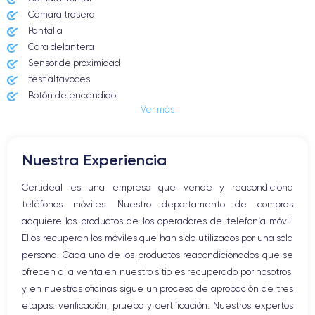
22/09/2023
iOS (iOS 26)
Cámara trasera
Pantalla
Dimensiones
Peso
Cara delantera
146.6×70.6×8.25 mm
187 g
Sensor de proximidad
test altavoces
Pantalla
Resol. pantalla
Botón de encendido
OLED 6.1 pulgadas
2556x1179 píxeles
Ver más
Conector Jack o Lightning
Botón de silencio
RAM
Memoria interna
Botones de volumen
8 GB
128, 256, 512, 1000 GB
Nuestra Experiencia
Altavoz
Nombre CPU
Núm. de núcleos
Micrófono altavoz
Certideal es una empresa que vende y reacondiciona
Apple A17 Bionic
6
Botón Inicio
teléfonos móviles. Nuestro departamento de compras
Bluetooth
Nombre GPU
Frec. procesador
adquiere los productos de los operadores de telefonía móvil.
WiFi
6 Core GPU
3.78 GHz
Ellos recuperan los móviles que han sido utilizados por una sola
Red móvil
persona. Cada uno de los productos reacondicionados que se
Vibración
Cámara
Cámara Frontal
ofrecen a la venta en nuestro sitio es recuperado por nosotros,
Conector USB
48 MP
12 MP
y en nuestras oficinas sigue un proceso de aprobación de tres
etapas: verificación, prueba y certificación. Nuestros expertos
Resolución vídeo
Carga rápida