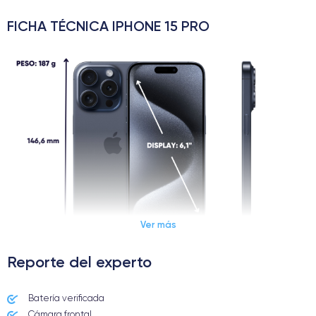
FICHA TÉCNICA IPHONE 15 PRO
Ver más
Reporte del experto
Dimensiones y Peso iPhone 15 Pro
Batería verificada
Cámara frontal
Lanzamiento
Sist. operativo