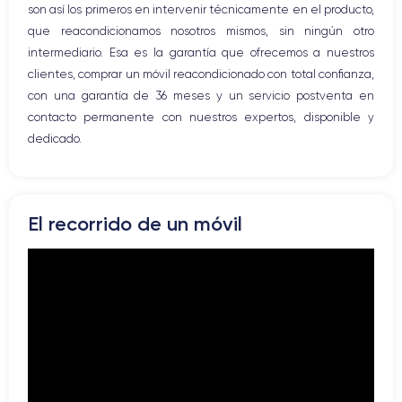
4K - 3840x2160px
Si, mínimo 20W
son así los primeros en intervenir técnicamente en el producto,
que reacondicionamos nosotros mismos, sin ningún otro
Batería
Doble SIM
intermediario. Esa es la garantía que ofrecemos a nuestros
3274 mAh
eSIM
clientes, comprar un móvil reacondicionado con total confianza,
con una garantía de 36 meses y un servicio postventa en
Red móvil
Desbloqueado
contacto permanente con nuestros expertos, disponible y
5G
Si, todos los oper.
dedicado.
Para más detalles,
consulta la ficha técnica completa del iPhone
15 Pro
El recorrido de un móvil