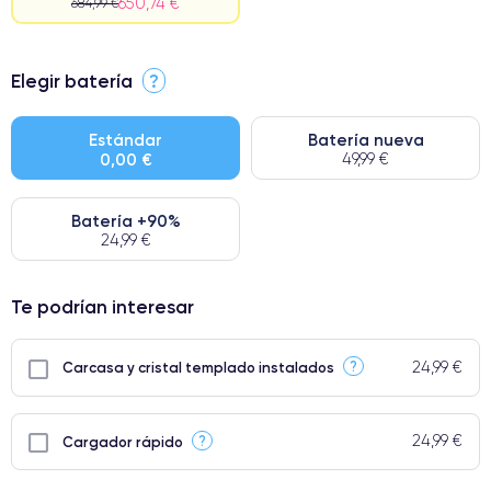
650,74 €
684,99 €
⭐ Premium
Elegir batería
?
● Pantalla: Pieza original de Apple. Calidad impecable.
● Batería: uso intensivo.
Estándar
Batería nueva
0,00 €
49,99 €
● Solo el 5% de nuestros teléfonos tienen una categoría Premium.
Batería +90%
24,99 €
Te podrían interesar
24,99 €
?
Carcasa y cristal templado instalados
24,99 €
?
Cargador rápido