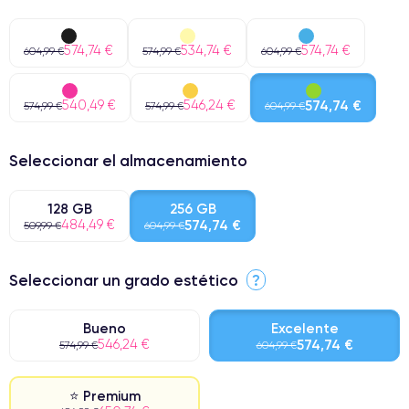
574,74 €
534,74 €
574,74 €
604,99 €
574,99 €
604,99 €
540,49 €
546,24 €
574,74 €
574,99 €
574,99 €
604,99 €
Seleccionar el almacenamiento
128 GB
256 GB
484,49 €
574,74 €
509,99 €
604,99 €
Seleccionar un grado estético
?
Bueno
Excelente
546,24 €
574,74 €
574,99 €
604,99 €
⭐ Premium