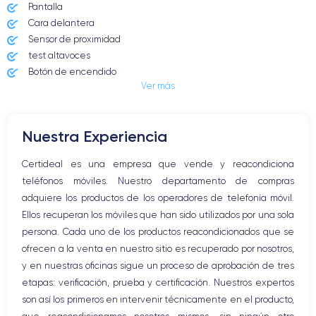
Pantalla
Dimensiones
Peso
Cara delantera
160.9×77.8×7.8 mm
201 g
Sensor de proximidad
test altavoces
Pantalla
Resol. pantalla
Botón de encendido
OLED 6.7 pulgadas
2796x1290 píxeles
Ver más
Conector Jack o Lightning
Botón de silencio
RAM
Memoria interna
Botones de volumen
8 GB
128, 256, 512 GB
Nuestra Experiencia
Altavoz
Nombre CPU
Núm. de núcleos
Micrófono altavoz
Certideal es una empresa que vende y reacondiciona
Apple A16 Bionic
5
Botón Inicio
teléfonos móviles. Nuestro departamento de compras
Bluetooth
Nombre GPU
Frec. procesador
adquiere los productos de los operadores de telefonía móvil.
WiFi
5 Core GPU
3.78 GHz
Ellos recuperan los móviles que han sido utilizados por una sola
Red móvil
persona. Cada uno de los productos reacondicionados que se
Vibración
Cámara
Cámara Frontal
ofrecen a la venta en nuestro sitio es recuperado por nosotros,
Conector USB
48 MP
12 MP
y en nuestras oficinas sigue un proceso de aprobación de tres
etapas: verificación, prueba y certificación. Nuestros expertos
Resolución vídeo
Carga rápida
son así los primeros en intervenir técnicamente en el producto,
4K - 3840x2160px
Si, mínimo 20W