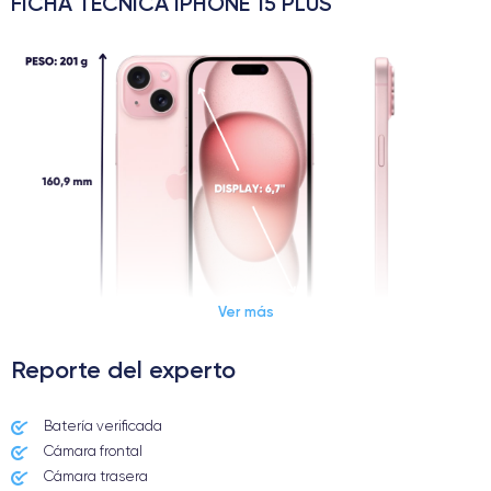
FICHA TÉCNICA IPHONE 15 PLUS
Ver más
Reporte del experto
Dimensiones y Peso iPhone 15 Plus
Batería verificada
Cámara frontal
Lanzamiento
Sist. operativo
22/09/2023
iOS (iOS 26)
Cámara trasera