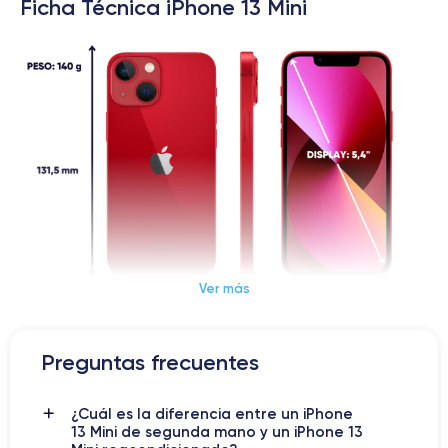
Ficha Técnica iPhone 13 Mini
Ver más
Dimensiones y Peso iPhone 13 Mini
Preguntas frecuentes
iPhone 13 Mini: tecnología de
¿Cuál es la diferencia entre un iPhone
gama alta en un tamaño
13 Mini de segunda mano y un iPhone 13