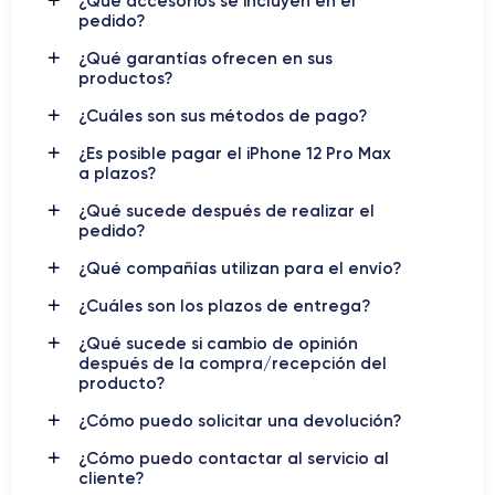
¿Qué accesorios se incluyen en el
que utiliza tecnología de 5 nanómetros para ofrecer un alto
pedido?
rendimiento con un bajo consumo de energía.
¿Qué garantías ofrecen en sus
productos?
gran
El teléfono cuenta con tres cámaras traseras: un
angular de 12 megapíxeles
, un teleobjetivo de 12
¿Cuáles son sus métodos de pago?
ultra gran angular de 12 megapíxeles
megapíxeles y un
.
¿Es posible pagar el iPhone 12 Pro Max
12 megapíxeles
Además, la cámara frontal es de
.
a plazos?
3.687 mAh
La batería de
es capaz de proporcionar hasta 20
¿Qué sucede después de realizar el
horas de conversación y 80 horas de reproducción de música.
pedido?
¿Qué compañías utilizan para el envío?
iOS
El sistema operativo en el momento del lanzamiento era
14
, que ofrece muchas funciones innovadoras como la
¿Cuáles son los plazos de entrega?
posibilidad de personalizar los widgets de la pantalla de inicio,
¿Qué sucede si cambio de opinión
App Clips
la biblioteca de aplicaciones y el modo
. Además, el
después de la compra/recepción del
iPhone 12 Pro Max
IP68
cuenta con la certificación
, que
producto?
demuestra que el dispositivo es resistente al agua durante un
¿Cómo puedo solicitar una devolución?
periodo de 30 minutos.
¿Cómo puedo contactar al servicio al
Si quieres ver la ficha técnica detallada,
descubre la ficha
cliente?