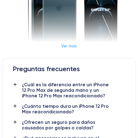
Ver más
Dimensiones y Peso iPhone 12 Pro Max
Preguntas frecuentes
iPhone 12 Pro Max: la evolución
¿Cuál es la diferencia entre un iPhone
de la tecnología asequible
12 Pro Max de segunda mano y un
iPhone 12 Pro Max reacondicionado?
El iPhone 12 Pro Max
fue presentado el 13 de octubre de
¿Cuánto tiempo dura un iPhone 12 Pro
Max reacondicionado?
2020, es un dispositivo premium ideal para quienes buscan un
alto rendimiento.
¿Ofrecen un seguro para daños
causados por golpes o caídas?
Este dispositivo cuenta con el potente procesador A14 Bionic,