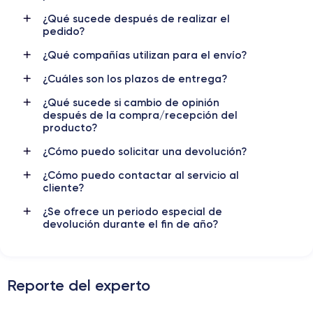
4 Core GPU
3.1 GHz
¿Qué sucede después de realizar el
pedido?
Cámara
Cámara Frontal
12 MP
12 MP
¿Qué compañías utilizan para el envío?
Resolución vídeo
Carga rápida
¿Cuáles son los plazos de entrega?
4K - 3840x2160px
Si, mínimo 20W
¿Qué sucede si cambio de opinión
después de la compra/recepción del
Batería
Doble SIM
producto?
3687 mAh
SIM + eSIM
¿Cómo puedo solicitar una devolución?
Red móvil
Desbloqueado
¿Cómo puedo contactar al servicio al
5G
Si, todos los oper.
cliente?
Para más detalles,
consulta la ficha técnica completa del iPhone
¿Se ofrece un periodo especial de
12 Pro Max
devolución durante el fin de año?
Reporte del experto