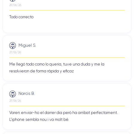
29/06/26
Todo correcto
Miguel S.
27/06/26
Me llegó todo como lo queria, tuve una duda y me la
resolvieron de forma rápida y eficaz
Narcis B.
27/06/26
Varen enviar-ho el darrer dia però ha arribat perfectament.
L'iphone sembla nou i va molt bé.