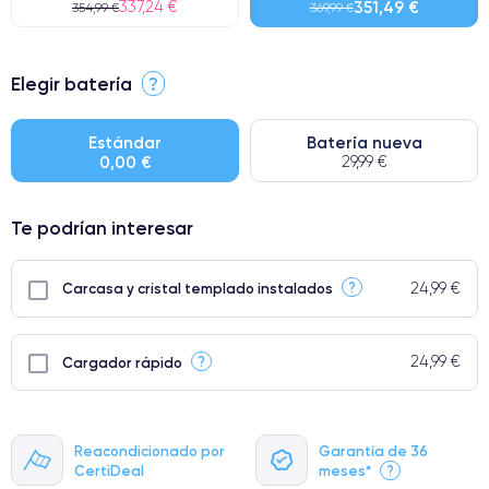
337,24 €
351,49 €
354,99 €
369,99 €
⭐ Premium
Elegir batería
?
● Pantalla: Pieza original de Apple. Calidad impecable.
● Batería: uso intensivo.
Estándar
Batería nueva
0,00 €
29,99 €
● Solo el 5% de nuestros teléfonos tienen una categoría Premium.
Te podrían interesar
24,99 €
?
Carcasa y cristal templado instalados
24,99 €
?
Cargador rápido
Reacondicionado por
Garantía de 36
CertiDeal
meses*
?