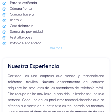
Batería verificada
Cámara frontal
Cámara trasera
Pantalla
Cara delantera
Sensor de proximidad
test altavoces
Botón de encendido
Ver más
Conector Jack o Lightning
Botón de silencio
Botones de volumen
Nuestra Experiencia
Altavoz
Micrófono altavoz
Certideal es una empresa que vende y reacondiciona
Botón Inicio
teléfonos móviles. Nuestro departamento de compras
Bluetooth
adquiere los productos de los operadores de telefonía móvil.
WiFi
Ellos recuperan los móviles que han sido utilizados por una sola
Red móvil
persona. Cada uno de los productos reacondicionados que se
Vibración
ofrecen a la venta en nuestro sitio es recuperado por nosotros,
Conector USB
y en nuestras oficinas sigue un proceso de aprobación de tres