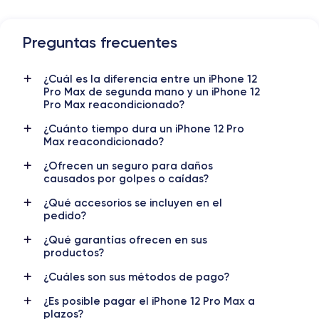
Preguntas frecuentes
Dimensiones y Peso iPhone 12 Pro Max
¿Cuál es la diferencia entre un iPhone 12
Lanzamiento
Sist. operativo
Pro Max de segunda mano y un iPhone 12
13/10/2020
iOS (iOS 26)
Pro Max reacondicionado?
Dimensiones
Peso
¿Cuánto tiempo dura un iPhone 12 Pro
Max reacondicionado?
160.8×78.1×7.4 mm
228 g
¿Ofrecen un seguro para daños
Pantalla
Resol. pantalla
causados por golpes o caídas?
OLED 6.7 pulgadas
1284 x 2778 píxeles
¿Qué accesorios se incluyen en el
pedido?
RAM
Memoria interna
6 GB
128, 256, 512 GB
¿Qué garantías ofrecen en sus
productos?
Nombre CPU
Núm. de núcleos
Apple A14 Bionic
6
¿Cuáles son sus métodos de pago?
¿Es posible pagar el iPhone 12 Pro Max a
Nombre GPU
Frec. procesador
plazos?