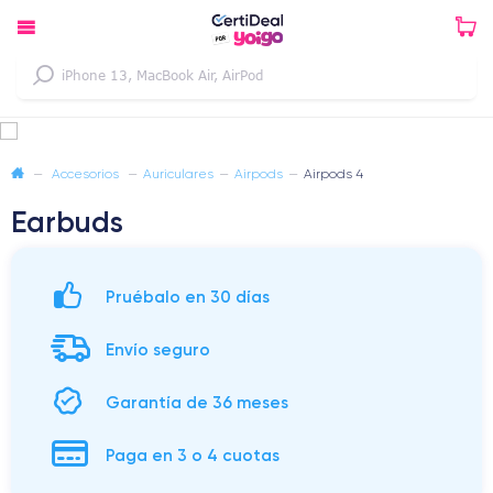
—
Accesorios
—
Auriculares
—
Airpods
—
Airpods 4
Earbuds
Pruébalo en 30 días
Envío seguro
Garantía de 36 meses
Paga en 3 o 4 cuotas